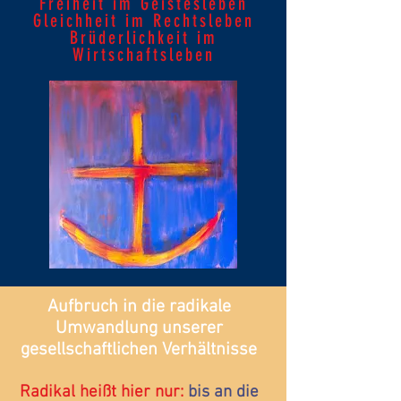
Freiheit im Geistesleben
Gleichheit im Rechtsleben
Brüderlic
hkeit im
Wirtschaftsleben
Aufbruch in die radikale
Umwandlung unserer
gesellschaftlichen Verhältnisse
Radikal heißt hier nur:
bis an die