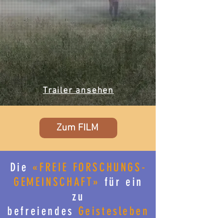
Trailer ansehen
Zum FILM
Die
«
FREIE FORSCHUNGS-
GEMEINSCHAFT»
für ein
zu
befreiendes
Geistesleben