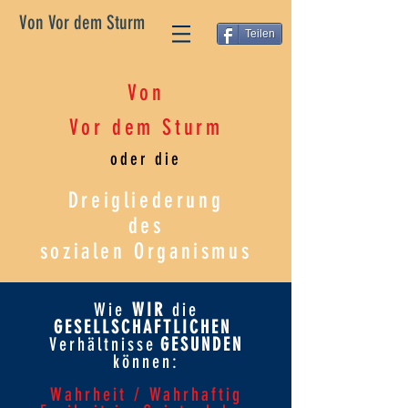
Von Vor dem Sturm
Teilen
Von
Vor dem Sturm
oder die
Dreigliederung
des
sozialen Organismus
Wie
WIR
die
GESELLSCHAFTLICHEN
Verhältnisse
GESUNDEN
können:
Wahrheit / Wahrhaftig