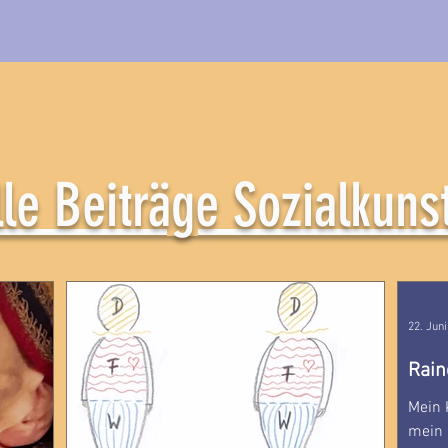
lle Beiträge Sozialkuns
22. Jun
Rain
Mein 
mein 