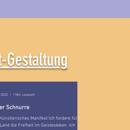
t-Gestaltung
i 2023
1 Min. Lesezeit
er Schnurre
Künstlerisches Manifest Ich fordere für
Land die Freiheit im Geistesleben. Ich