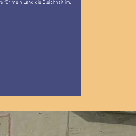
re für mein Land die Gleichheit im...