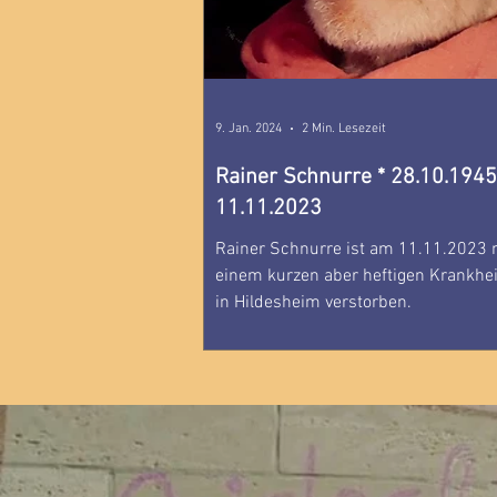
9. Jan. 2024
2 Min. Lesezeit
Rainer Schnurre * 28.10.1945 - †
11.11.2023
Rainer Schnurre ist am 11.11.2023 
einem kurzen aber heftigen Krankhei
in Hildesheim verstorben.