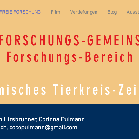
FREIE FORSCHUNG
Film
Vertiefungen
Blog
Ausst
 FORSCHUNGS-GEMEIN
Forschungs-Bereich
isches Tierkreis-Ze
h Hirsbrunner, Corinna Pu
lmann
ch,
cocopulmann@gmail.com