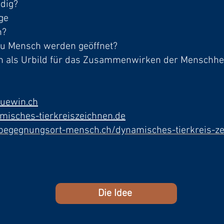
dig?
ge
n?
u Mensch werden geöffnet?
n als Urbild für das Zusammenwirken der Menschhe
luewin.ch
isches-tierkreiszeichnen.de
egegnungsort-mensch.ch/dynamisches-tierkreis-ze
Die Idee