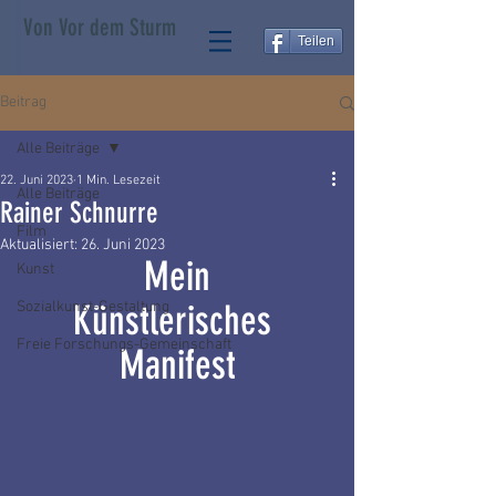
Von Vor dem Sturm
Teilen
Beitrag
Alle Beiträge
22. Juni 2023
1 Min. Lesezeit
Alle Beiträge
Rainer Schnurre
Film
Aktualisiert:
26. Juni 2023
Mein
Kunst
Künstlerisches 
Sozialkunst-Gestaltung
Freie Forschungs-Gemeinschaft
Manifest