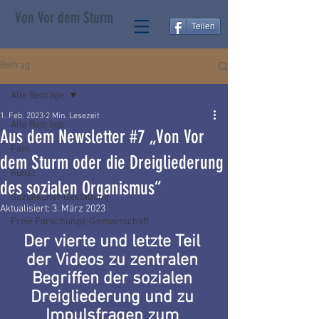
Von Vor dem Sturm
Teilen
Beitrag
Alle Beiträge
1. Feb. 2023
2 Min. Lesezeit
Alle Beiträge
Aus dem Newsletter #7 „Von Vor
Film
dem Sturm oder die Dreigliederung
Kunst
des sozialen Organismus“
Sozialkunst-Gestaltung
Aktualisiert:
3. März 2023
Freie Forschungs-Gemeinschaft
Der vierte und letzte Teil 
der Videos zu zentralen 
Begriffen der sozialen 
Dreigliederung und zu 
Impulsfragen zum 