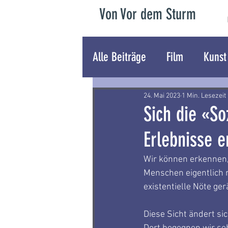
Von Vor dem Sturm
Alle Beiträge
Film
Kunst
24. Mai 2023
1 Min. Lesezeit
Sich die «S
Erlebnisse 
Wir können erkennen,
Menschen eigentlich 
existentielle Nöte ge
Diese Sicht ändert sic