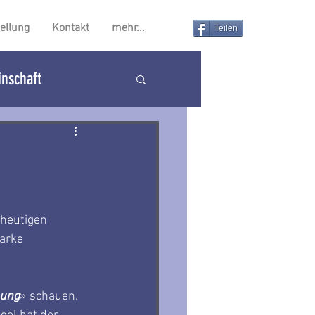
ellung
Kontakt
mehr...
Teilen
nschaft
 heutigen 
arke 
nung
» schauen. 