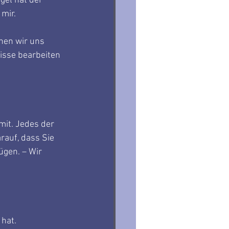
gel hat der 
 mir.
nen wir uns 
isse bearbeiten 
mit. Jedes der 
rauf, dass Sie 
gen. – Wir 
 hat.