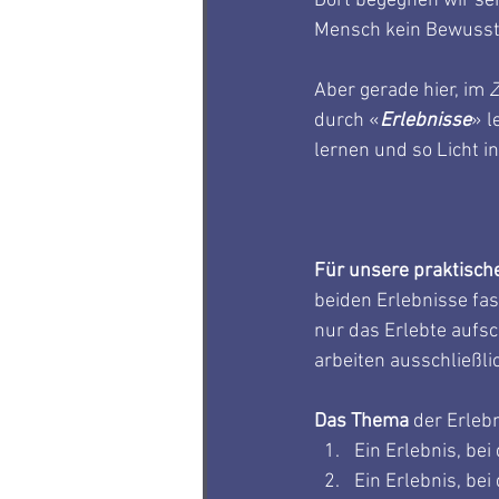
Dort begegnen wir seh
Mensch kein Bewussts
Aber gerade hier, im 
durch «
Erlebnisse
» l
lernen und so Licht 
Für unsere praktische
beiden Erlebnisse fass
nur das Erlebte aufs
arbeiten ausschließli
Das Thema
 der Erlebn
Ein Erlebnis, be
Ein Erlebnis, be