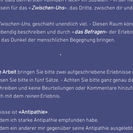
r bald dem ersten «blinden Fleck» im Sozialen. - In der Re
ein für das «
Zwischen-Uns
», das Dritte, zwischen dir und
Zwischen-Uns
, geschieht unendlich viel. - Diesen Raum kön
ebendig beschreiben und durch «
das Befragen
» der Erlebn
in das Dunkel der menschlichen Begegnung bringen.
*
 Arbeit
 bringen Sie bitte zwei aufgeschriebene Erlebnisse 
en Sie bitte in fünf Sätze. - Achten Sie bitte ganz genau da
chreiben und keine Beurteilungen oder Kommentare hinzufü
ch mit dem 
reinen
 Erlebnis.
isse ist 
«Antipathie»
.
i dem ich starke Antipathie empfunden habe.
i dem ein anderer mir gegenüber seine Antipathie ausgelebt